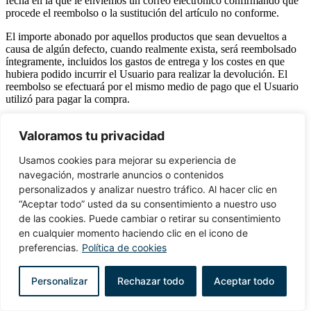
fecha en la que le enviemos un correo electrónico confirmando que
procede el reembolso o la sustitución del artículo no conforme.
El importe abonado por aquellos productos que sean devueltos a
causa de algún defecto, cuando realmente exista, será reembolsado
íntegramente, incluidos los gastos de entrega y los costes en que
hubiera podido incurrir el Usuario para realizar la devolución. El
reembolso se efectuará por el mismo medio de pago que el Usuario
utilizó para pagar la compra.
En todo caso, se estará siempre a los derechos reconocidos en la
Valoramos tu privacidad
legislación vigente en cada momento para el Usuario, en tanto que
consumidor y usuario.
Usamos cookies para mejorar su experiencia de
Cancelación de pedidos
navegación, mostrarle anuncios o contenidos
personalizados y analizar nuestro tráfico. Al hacer clic en
El CLIENTE podrá cancelar sin ningún cargo y sin aportar razón
“Aceptar todo” usted da su consentimiento a nuestro uso
alguna, el pedido de cualquier producto, siempre y cuando éste no
de las cookies. Puede cambiar o retirar su consentimiento
haya sido enviado. Ten en cuenta que habitualmente los pedidos se
expiden el primer día laboral posterior a la compra.
en cualquier momento haciendo clic en el icono de
preferencias.
Política de cookies
Para realizar la cancelación, deberás contactar con el departamento
de atención al cliente en el teléfono 926814555, o a través de correo
Personalizar
Rechazar todo
Aceptar todo
electrónico info@bodegasnaranjo.com
Si el pedido ya hubiera salido de nuestros almacenes, no se podrá